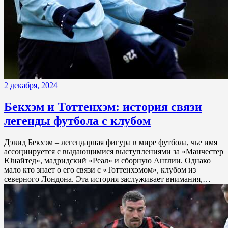
2 декабря, 2024
Бекхэм и Тоттенхэм: история связи
легенды футбола с клубом
Дэвид Бекхэм – легендарная фигура в мире футбола, чье имя
ассоциируется с выдающимися выступлениями за «Манчестер
Юнайтед», мадридский «Реал» и сборную Англии. Однако
мало кто знает о его связи с «Тоттенхэмом», клубом из
северного Лондона. Эта история заслуживает внимания,…