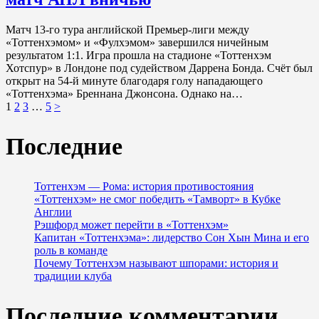
Матч 13-го тура английской Премьер-лиги между
«Тоттенхэмом» и «Фулхэмом» завершился ничейным
результатом 1:1. Игра прошла на стадионе «Тоттенхэм
Хотспур» в Лондоне под судейством Даррена Бонда. Счёт был
открыт на 54-й минуте благодаря голу нападающего
«Тоттенхэма» Бреннана Джонсона. Однако на…
Пагинация
Page
Page
Page
Page
1
2
3
…
5
>
записей
Последние
Тоттенхэм — Рома: история противостояния
«Тоттенхэм» не смог победить «Тамворт» в Кубке
Англии
Рэшфорд может перейти в «Тоттенхэм»
Капитан «Тоттенхэма»: лидерство Сон Хын Мина и его
роль в команде
Почему Тоттенхэм называют шпорами: история и
традиции клуба
Последние комментарии